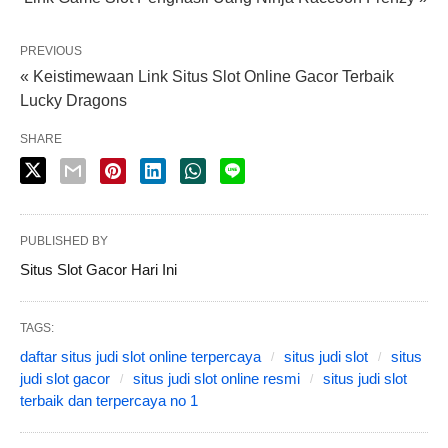
PREVIOUS
« Keistimewaan Link Situs Slot Online Gacor Terbaik
Lucky Dragons
SHARE
PUBLISHED BY
Situs Slot Gacor Hari Ini
TAGS:
daftar situs judi slot online terpercaya
situs judi slot
situs
judi slot gacor
situs judi slot online resmi
situs judi slot
terbaik dan terpercaya no 1