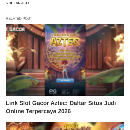
6 BULAN AGO
RELATED POST
Link Slot Gacor Aztec: Daftar Situs Judi
Online Terpercaya 2026