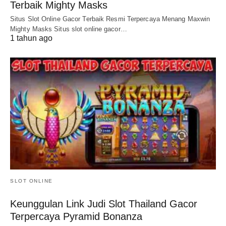
Terbaik Mighty Masks
Situs Slot Online Gacor Terbaik Resmi Terpercaya Menang Maxwin
Mighty Masks Situs slot online gacor…
1 tahun ago
SLOT ONLINE
Keunggulan Link Judi Slot Thailand Gacor
Terpercaya Pyramid Bonanza