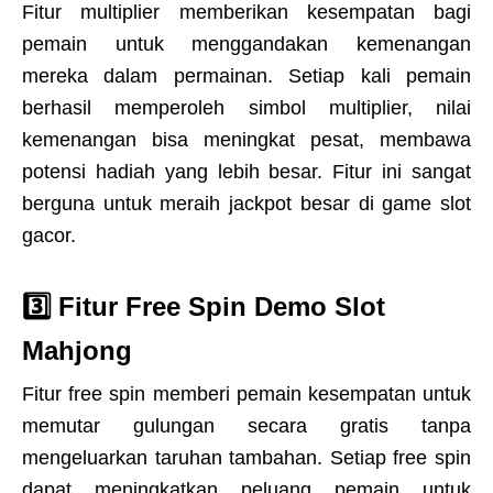
Fitur multiplier memberikan kesempatan bagi
pemain untuk menggandakan kemenangan
mereka dalam permainan. Setiap kali pemain
berhasil memperoleh simbol multiplier, nilai
kemenangan bisa meningkat pesat, membawa
potensi hadiah yang lebih besar. Fitur ini sangat
berguna untuk meraih jackpot besar di game slot
gacor.
3️⃣ Fitur Free Spin Demo Slot
Mahjong
Fitur free spin memberi pemain kesempatan untuk
memutar gulungan secara gratis tanpa
mengeluarkan taruhan tambahan. Setiap free spin
dapat meningkatkan peluang pemain untuk