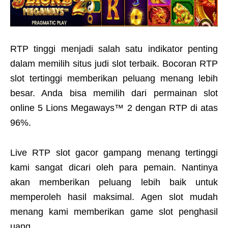
RTP tinggi menjadi salah satu indikator penting
dalam memilih situs judi slot terbaik. Bocoran RTP
slot tertinggi memberikan peluang menang lebih
besar. Anda bisa memilih dari permainan slot
online 5 Lions Megaways™ 2 dengan RTP di atas
96%.
Live RTP slot gacor gampang menang tertinggi
kami sangat dicari oleh para pemain. Nantinya
akan memberikan peluang lebih baik untuk
memperoleh hasil maksimal. Agen slot mudah
menang kami memberikan game slot penghasil
uang.